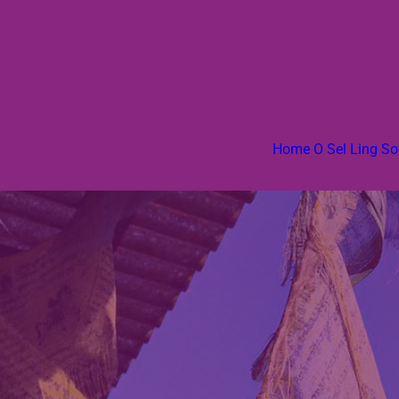
Home
Ö Sel Ling
So