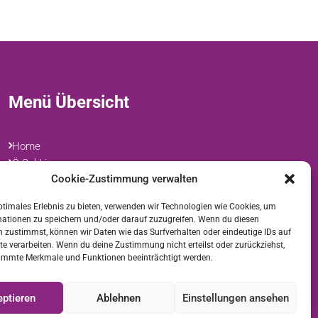
Menü Übersicht
Home
Ö Sel Ling
Cookie-Zustimmung verwalten
Sowa Rigpa
Familienstellen
ptimales Erlebnis zu bieten, verwenden wir Technologien wie Cookies, um
Workshops/Seminare
mationen zu speichern und/oder darauf zuzugreifen. Wenn du diesen
Über Mich
 zustimmst, können wir Daten wie das Surfverhalten oder eindeutige IDs auf
te verarbeiten. Wenn du deine Zustimmung nicht erteilst oder zurückziehst,
Kontakt
immte Merkmale und Funktionen beeinträchtigt werden.
ptieren
Ablehnen
Einstellungen ansehen