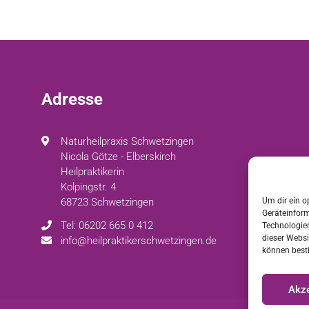
Adresse
Naturheilpraxis Schwetzingen
Nicola Götze - Elberskirch
Heilpraktikerin
Kolpingstr. 4
68723 Schwetzingen
Um dir ein o
Geräteinfor
Tel: 06202 665 0 412
Technologien
dieser Websi
info@heilpraktikerschwetzingen.de
können best
Akze